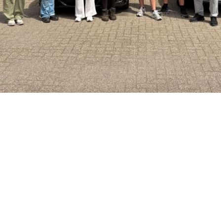
l over de
Internationale recyclepilot van de Global 
ycle blogartikelen
.