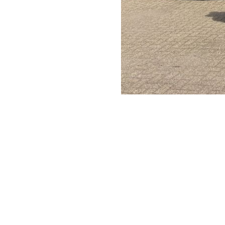
Lees bijvoorbeeld ook eens het artike
van zijn.
Of bekijk onze pagina vol
auto- en rec