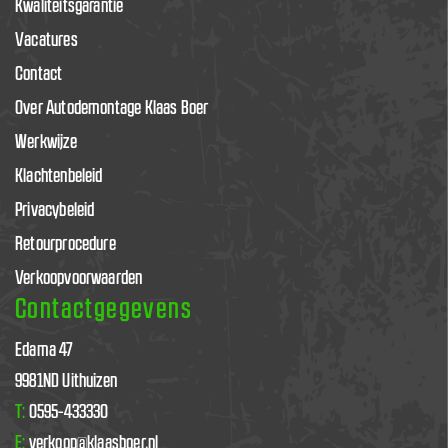
Kwaliteitsgarantie
Vacatures
Contact
Over Autodemontage Klaas Boer
Werkwijze
Klachtenbeleid
Privacybeleid
Retourprocedure
Verkoopvoorwaarden
Contactgegevens
Edama 47
9981ND Uithuizen
T:
0595-433330
E:
verkoop@klaasboer.nl