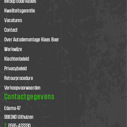
Inkoop oude kabels
Kwaliteitsgarantie
Vacatures
Contact
Over Autodemontage Klaas Boer
Werkwijze
Klachtenbeleid
Privacybeleid
Retourprocedure
Verkoopvoorwaarden
Contactgegevens
Edama 47
9981ND Uithuizen
T:
0595-433330