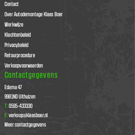
Contact
Over Autodemontage Klaas Boer
Werkwijze
Klachtenbeleid
Privacybeleid
Retourprocedure
Verkoopvoorwaarden
Contactgegevens
Edama 47
9981ND Uithuizen
T:
0595-433330
E:
verkoop@klaasboer.nl
Meer contactgegevens