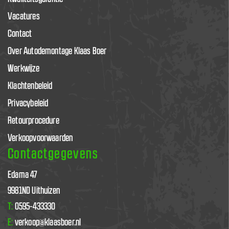
Vacatures
Contact
Over Autodemontage Klaas Boer
Werkwijze
Klachtenbeleid
Privacybeleid
Retourprocedure
Verkoopvoorwaarden
Contactgegevens
Edama 47
9981ND Uithuizen
T:
0595-433330
E:
verkoop@klaasboer.nl