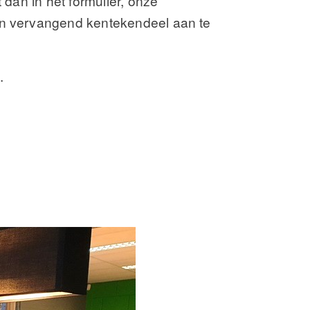
 dan in het formulier, onze
een vervangend kentekendeel aan te
.