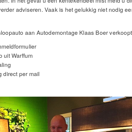
en. In het geval u een kentekendeel mist meld u dit
rder adviseren. Vaak is het gelukkig niet nodig 
 sloopauto aan Autodemontage Klaas Boer verkoopt
nmeldformulier
o uit Warffum
aling
 direct per mail