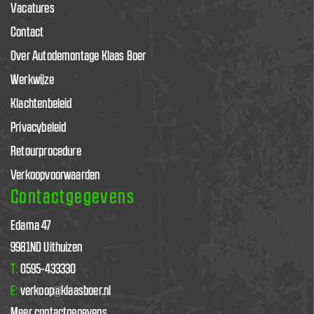
Vacatures
Contact
Over Autodemontage Klaas Boer
Werkwijze
Klachtenbeleid
Privacybeleid
Retourprocedure
Verkoopvoorwaarden
Contactgegevens
Edama 47
9981ND Uithuizen
T:
0595-433330
E:
verkoop@klaasboer.nl
Meer contactgegevens