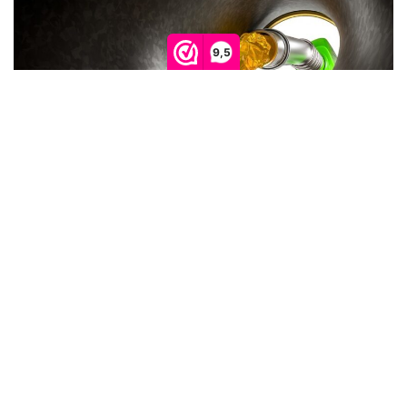
9,5
Wilt u graag op een voordelige manier een
onderdeel van het brandstofsysteem
vervangen? Dan kunt u kiezen voor een goede
maar gebruikte variant. Neem gerust een kijkje
op onze pagina over het
kopen van gebruikte