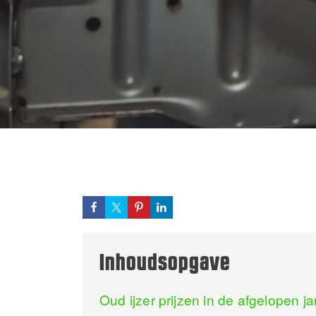
Inhoudsopgave
Oud ijzer prijzen in de afgelopen ja