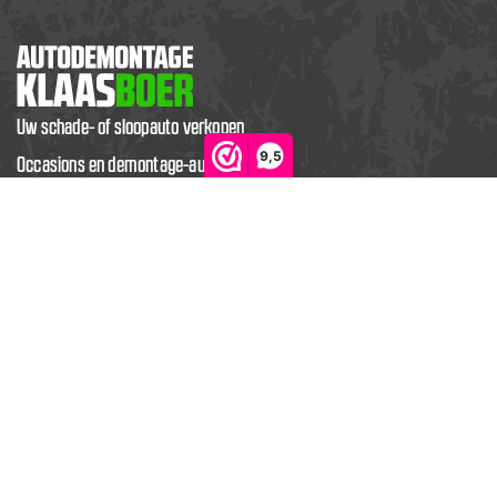
Uw schade- of sloopauto verkopen
9,5
Occasions en demontage-auto’s
Inkoop oude kabels
Kwaliteitsgarantie
Vacatures
Contact
Over Autodemontage Klaas Boer
Werkwijze
Klachtenbeleid
Privacybeleid