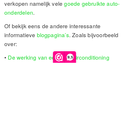
verkopen namelijk vele
goede gebruikte auto-
onderdelen
.
Of bekijk eens de andere interessante
informatieve
blogpagina’s
. Zoals bijvoorbeeld
over:
•
De werking van een auto airconditioning
9,5
•
Informatie over onderhoud aan automotoren
•
De werking van koeling van automotoren
2 reacties op “
Hoe werkt een auto
thermostaat?
”